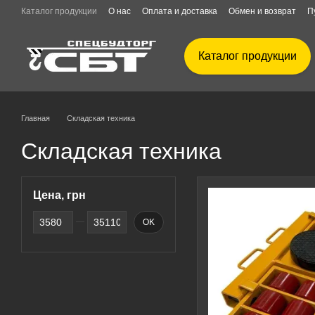
Перейти к основному контенту
Каталог продукции
О нас
Оплата и доставка
Обмен и возврат
П
Каталог продукции
Главная
Складская техника
Складская техника
Цена, грн
От Цена, грн
До Цена, грн
OK