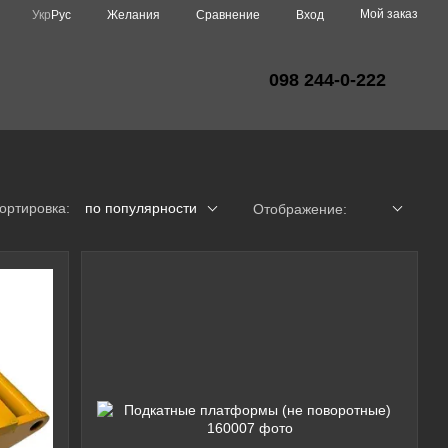
Мой заказ
Сравнение
Укр
Рус
Желания
Вход
098 244-0-222
ортировка:
по популярности
Отображение: