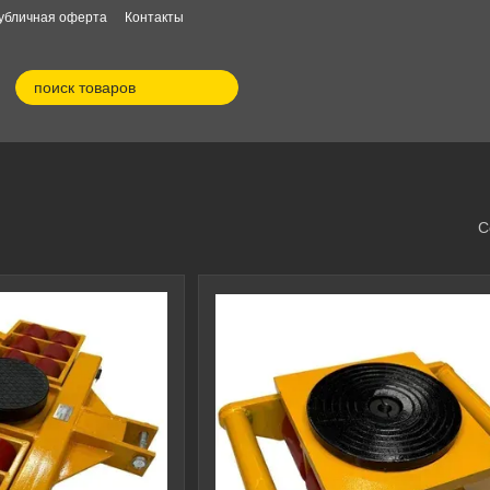
убличная оферта
Контакты
С