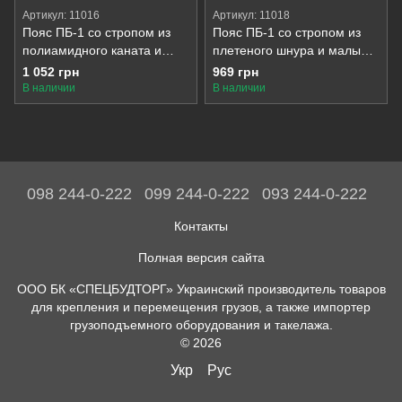
Артикул: 11016
Артикул: 11018
Пояс ПБ-1 со стропом из
Пояс ПБ-1 со стропом из
полиамидного каната и
плетеного шнура и малым
малым карабином К20
карабином К20
1 052 грн
969 грн
В наличии
В наличии
098 244-0-222
099 244-0-222
093 244-0-222
Контакты
Полная версия сайта
ООО БК «СПЕЦБУДТОРГ» Украинский производитель товаров
для крепления и перемещения грузов, а также импортер
грузоподъемного оборудования и такелажа.
© 2026
Укр
Рус