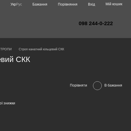
Мій кошик
Порівняння
Укр
Рус
Бажання
Вхід
098 244-0-222
СТРОПИ
Строп канатний кільцевий СКК
евий СКК
Порівняти
В бажання
ої знижки