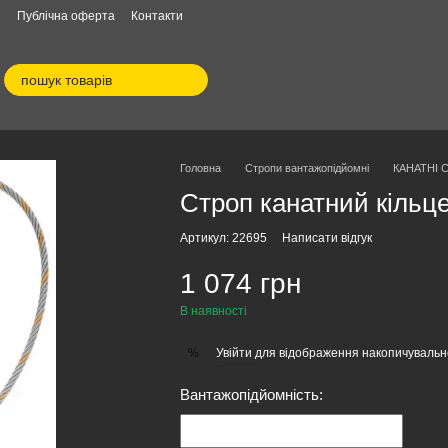
я
Публічна оферта
Контакти
Головна
Стропи вантажопідйомні
КАНАТНІ 
Строп канатний кільц
Артикул: 22695
Написати відгук
1 074 грн
В наявності
Увійти
для відображення накопичувальн
%
Вантажопідйомність: