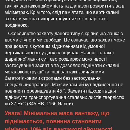
такі як вантажопідйомність та діапазон розкриття зіва в
міліметрах. Крім того, слід пам'ятати, що вертикальні
захвати можна використовуються як в парі так і
поодиноко.
Особливістю захвату даного типу є кріпильна ланка з
двома ступенями свободи. Це означає, що захват може
працювати з кутовим відхиленням від умовної
вертикальної осі у двох площинах. Наявність такої
шарнірної ланки суттєво розширює можливості
застосування захватів та дозволяє піднімати складні
металоконструкції та інші вантажі звичайними
багатогілковими стропами без застосування
спеціальних траверс. Максимальний кут відхилення не
повинен перевищувати 45 °. Захвати підходять для
підйому та транспортування сталевих листів твердістю
до 37 HrC (345 HB, 1166 N/mm²).
Увага! Мінімальна маса вантажу, що
піднімається, повинна становити
мінімум 10% від вантажопідйомності