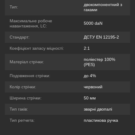
двокомпонентний з
Тип:
гаками
Максимальне робоче
5000 daN
навантаження, LC:
Стандарт:
ДСТУ EN 12195-2
Коефіцієнт запасу міцності:
2:1
поліестер 100%
Матеріал стрічки:
(PES)
Подовження стрічки:
до 4%
Колір стрічки:
червоний
Ширина стрічки:
50 мм
Тип гаків:
зварні двопалі
Тип ретчета:
пластикова ручка