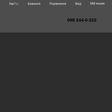
Мій кошик
Порівняння
Укр
Рус
Бажання
Вхід
098 244-0-222