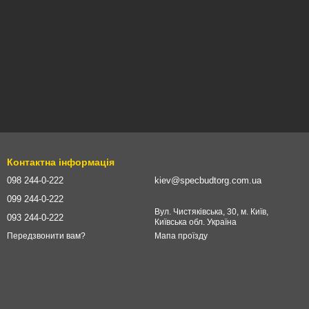
Контактна інформація
098 244-0-222
kiev@specbudtorg.com.ua
099 244-0-222
Вул. Чистяківська, 30, м. Київ,
093 244-0-222
Київська обл. Україна
Мапа проїзду
Передзвонити вам?