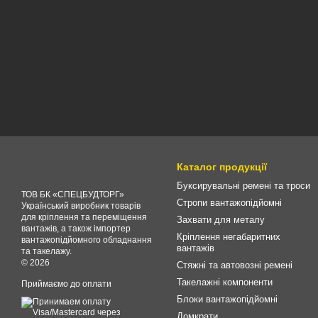
Каталог продукції
Буксирувальні ремені та троси
ТОВ БК «СПЕЦБУДТОРГ»
Стропи вантажопідйомні
Український виробник товарів
для кріплення та переміщення
Захвати для металу
вантажів, а також імпортер
Кріплення негабаритних
вантажопідйомного обладнання
вантажів
та такелажу.
© 2026
Стяжні та автовозні ремені
Такелажні компоненти
Приймаємо до оплати
Блоки вантажопідйомні
Домкрати