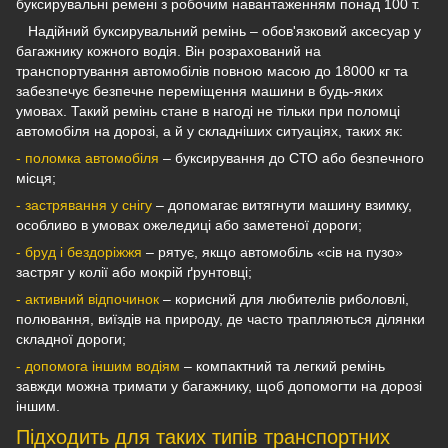
буксирувальні ремені з робочим навантаженням понад 100 т.
Надійний буксирувальний ремінь – обов'язковий аксесуар у
багажнику кожного водія. Він розрахований на
транспортування автомобілів повною масою до 18000 кг та
забезпечує безпечне переміщення машини в будь-яких
умовах. Такий ремінь стане в нагоді не тільки при поломці
автомобіля на дорозі, а й у складніших ситуаціях, таких як:
- поломка автомобіля
– буксирування до СТО або безпечного
місця;
- застрявання у снігу
– допомагає витягнути машину взимку,
особливо в умовах ожеледиці або заметеної дороги;
- бруд і бездоріжжя
– рятує, якщо автомобіль «сів на пузо»
застряг у колії або мокрій ґрунтовці;
- активний відпочинок
– корисний для любителів риболовлі,
полювання, виїздів на природу, де часто трапляються ділянки
складної дороги;
- допомога іншим водіям
– компактний та легкий ремінь
завжди можна тримати у багажнику, щоб допомогти на дорозі
іншим.
Підходить для таких типів транспортних