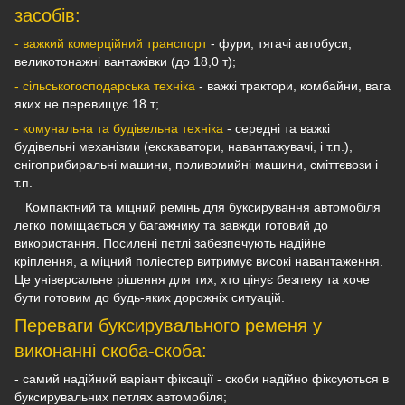
засобів:
- важкий комерційний транспорт
- фури, тягачі автобуси,
великотонажні вантажівки (до 18,0 т);
- сільськогосподарська техніка
- важкі трактори, комбайни, вага
яких не перевищує 18 т;
- комунальна та будівельна техніка
- середні та важкі
будівельні механізми (екскаватори, навантажувачі, і т.п.),
снігоприбиральні машини, поливомийні машини, сміттєвози і
т.п.
Компактний та міцний ремінь для буксирування автомобіля
легко поміщається у багажнику та завжди готовий до
використання. Посилені петлі забезпечують надійне
кріплення, а міцний поліестер витримує високі навантаження.
Це універсальне рішення для тих, хто цінує безпеку та хоче
бути готовим до будь-яких дорожніх ситуацій.
Переваги буксирувального ременя у
виконанні скоба-скоба:
- самий надійний варіант фіксації - скоби надійно фіксуються в
буксирувальних петлях автомобіля;