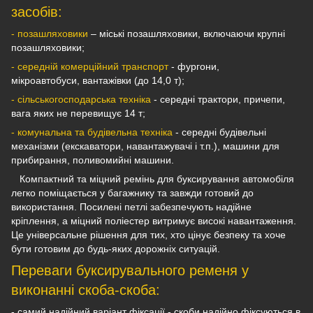
засобів:
- позашляховики
– міські позашляховики, включаючи крупні
позашляховики;
- середній комерційний транспорт
- фургони,
мікроавтобуси, вантажівки (до 14,0 т);
- сільськогосподарська техніка
- середні трактори, причепи,
вага яких не перевищує 14 т;
- комунальна та будівельна техніка
- середні будівельні
механізми (екскаватори, навантажувачі і т.п.), машини для
прибирання, поливомийні машини.
Компактний та міцний ремінь для буксирування автомобіля
легко поміщається у багажнику та завжди готовий до
використання. Посилені петлі забезпечують надійне
кріплення, а міцний поліестер витримує високі навантаження.
Це універсальне рішення для тих, хто цінує безпеку та хоче
бути готовим до будь-яких дорожніх ситуацій.
Переваги буксирувального ременя у
виконанні скоба-скоба:
- самий надійний варіант фіксації - скоби надійно фіксуються в