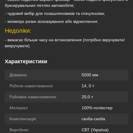
буксирувальних петлях автомобіля;
- чудовий вибір для позашляховиків та спецтехніки;
- мінімізує ризик зісковзування або відчеплення.
Недоліки:
-
вимагає більше часу на встановлення (потрібно вкручувати/
викручувати).
Характеристики
Довжина:
5000 мм
Робоче навантаження:
14, 0 т
Руйнівне навантаження:
20,0 т
Матеріал
100% поліестер
Комплектація:
скоба-скоба
Виробник:
СБТ (Україна)