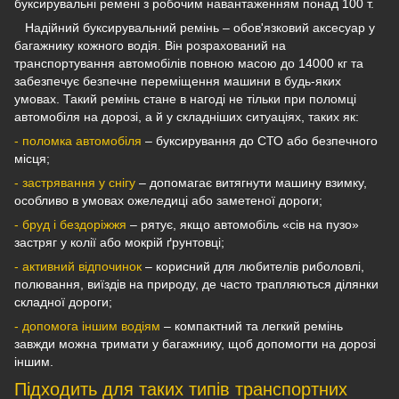
буксирувальні ремені з робочим навантаженням понад 100 т.
Надійний буксирувальний ремінь – обов'язковий аксесуар у
багажнику кожного водія. Він розрахований на
транспортування автомобілів повною масою до 14000 кг та
забезпечує безпечне переміщення машини в будь-яких
умовах. Такий ремінь стане в нагоді не тільки при поломці
автомобіля на дорозі, а й у складніших ситуаціях, таких як:
- поломка автомобіля
– буксирування до СТО або безпечного
місця;
- застрявання у снігу
– допомагає витягнути машину взимку,
особливо в умовах ожеледиці або заметеної дороги;
- бруд і бездоріжжя
– рятує, якщо автомобіль «сів на пузо»
застряг у колії або мокрій ґрунтовці;
- активний відпочинок
– корисний для любителів риболовлі,
полювання, виїздів на природу, де часто трапляються ділянки
складної дороги;
- допомога іншим водіям
– компактний та легкий ремінь
завжди можна тримати у багажнику, щоб допомогти на дорозі
іншим.
Підходить для таких типів транспортних